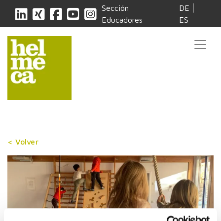
|
Sección
DE
Educadores
ES
< Volver