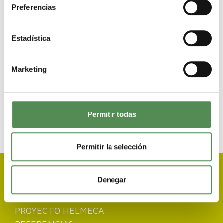
Preferencias
Noticias OF - Rödermark
Estadística
Anterior
Marketing
Hilfe von iberischer Halbinsel
Siguiente
Permitir todas
Permitir la selección
Denegar
NUESTROS SERVICIOS
EDUCACIÓN ESPAÑOLA
PROYECTO HELMECA