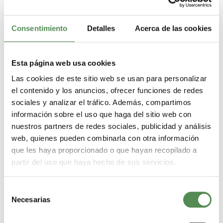
Consentimiento
Detalles
Acerca de las cookies
Esta página web usa cookies
Asociación Alemana de
Las cookies de este sitio web se usan para personalizar
Empresas de Trabajo
el contenido y los anuncios, ofrecer funciones de redes
Temporal e.V.(iGZ)
sociales y analizar el tráfico. Además, compartimos
información sobre el uso que haga del sitio web con
nuestros partners de redes sociales, publicidad y análisis
Artículo del 14.11.2022: Escasez flagrante de educadores:
solución trabajo temporal
web, quienes pueden combinarla con otra información
que les haya proporcionado o que hayan recopilado a
partir del uso que haya hecho de sus servicios.
Ir al artículo original (sitio web de iGZ)
Selección
Necesarias
de
consentimiento