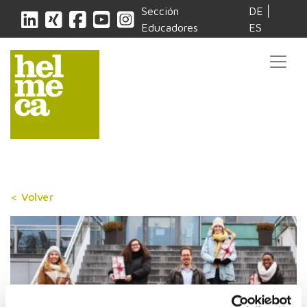
|
Sección
DE
Educadores
ES
< Volver