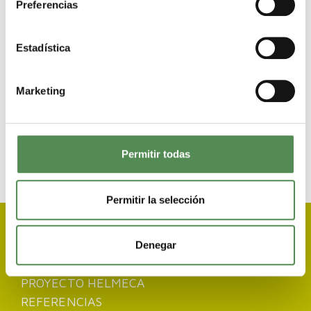
Preferencias
Anterior
Estadística
Un año después: 4 nuevos educadores de
Marketing
España en guarderías de Bad Homburg
Siguiente
Permitir todas
Permitir la selección
NUESTROS SERVICIOS
Denegar
EDUCACIÓN ESPAÑOLA
PROYECTO HELMECA
REFERENCIAS