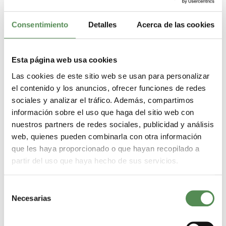
Consentimiento
Detalles
Acerca de las cookies
Esta página web usa cookies
Diario Langen
Las cookies de este sitio web se usan para personalizar
el contenido y los anuncios, ofrecer funciones de redes
Artículo del 11.02.2022: "Bienvenidos a Langen": El
sociales y analizar el tráfico. Además, compartimos
alcalde Jan Werner, el subdirector de guarderías David
información sobre el uso que haga del sitio web con
Schroth y Giselle Zenga, de la empresa de contratación
nuestros partners de redes sociales, publicidad y análisis
Helmeca, dieron la bienvenida a los cinco nuevos
web, quienes pueden combinarla con otra información
educadores procedentes de España, que ahora refuerzan
que les haya proporcionado o que hayan recopilado a
los equipos de cinco guarderías municipales.
partir del uso que haya hecho de sus servicios.
Selección
Necesarias
de
consentimiento
Langener Zeitung / Dreieich