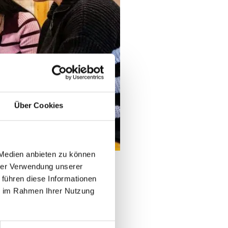
Über Cookies
 Medien anbieten zu können
hrer Verwendung unserer
 führen diese Informationen
Gepäck
ie im Rahmen Ihrer Nutzung
um und Leuchtsternen nicht nur