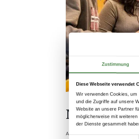
Zustimmung
Diese Webseite verwendet 
Wir verwenden Cookies, um I
und die Zugriffe auf unsere 
Website an unsere Partner fü
Mit 600 S
möglicherweise mit weiteren
der Dienste gesammelt habe
Artikel vom 31.12.2023: Wenn in
Einwilligungsauswahl