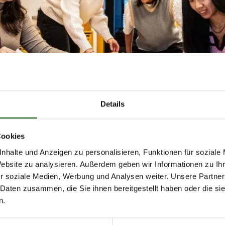
Details
Cookies
nhalte und Anzeigen zu personalisieren, Funktionen für soziale
Website zu analysieren. Außerdem geben wir Informationen zu I
r soziale Medien, Werbung und Analysen weiter. Unsere Partner
tunden Deutsch im 
 Daten zusammen, die Sie ihnen bereitgestellt haben oder die s
n.
 der Kita „Blubber­fische“ vor Weihnachten zwi­schen Tannenba