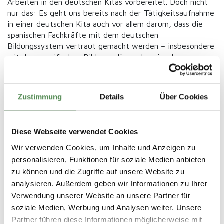
Arbeiten in den deutschen Kitas vorbereitet. Doch nicht
nur das: Es geht uns bereits nach der Tätigkeitsaufnahme
in einer deutschen Kita auch vor allem darum, dass die
spanischen Fachkräfte mit dem deutschen
Bildungssystem vertraut gemacht werden – insbesondere
mit den spezifischen Bildungsplänen der einzelnen
Bundesländer.
Hierbei geht es vorrangig um das Bild vom Kind, die
Zustimmung
Details
Über Cookies
Beziehungsgestaltung zwischen Erzieherin oder Erzieher
und Kind oder um das Kennenlernen der spezifischen
Bildungsbereiche des jeweiligen Bildungsplanes.
Diese Webseite verwendet Cookies
Ausgehend davon wird der Sprach- und Bildungskurs
konzipiert und die Teilnehmenden in Kleingruppen intensiv
Wir verwenden Cookies, um Inhalte und Anzeigen zu
mit dem deutschen Bildungssystem vertraut gemacht.
personalisieren, Funktionen für soziale Medien anbieten
zu können und die Zugriffe auf unsere Website zu
analysieren. Außerdem geben wir Informationen zu Ihrer
Verwendung unserer Website an unsere Partner für
soziale Medien, Werbung und Analysen weiter. Unsere
Partner führen diese Informationen möglicherweise mit